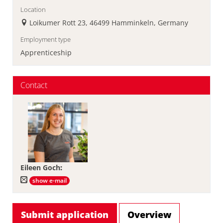
Location
Loikumer Rott 23, 46499 Hamminkeln, Germany
Employment type
Apprenticeship
Contact
Eileen Goch
:
show e-mail
Submit application
Overview